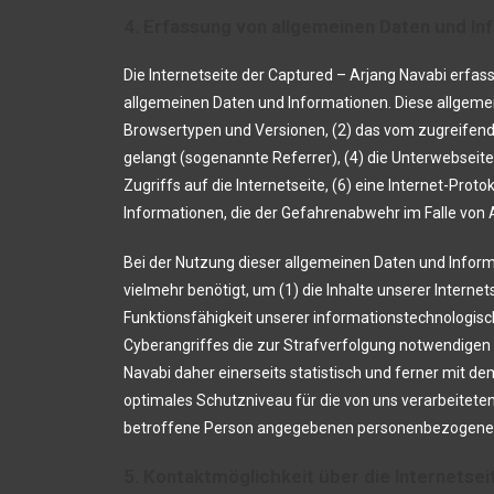
4. Erfassung von allgemeinen Daten und In
Die Internetseite der Captured – Arjang Navabi erfas
allgemeinen Daten und Informationen. Diese allgeme
Browsertypen und Versionen, (2) das vom zugreifende
gelangt (sogenannte Referrer), (4) die Unterwebseit
Zugriffs auf die Internetseite, (6) eine Internet-Pro
Informationen, die der Gefahrenabwehr im Falle von
Bei der Nutzung dieser allgemeinen Daten und Inform
vielmehr benötigt, um (1) die Inhalte unserer Internet
Funktionsfähigkeit unserer informationstechnologisc
Cyberangriffes die zur Strafverfolgung notwendigen
Navabi daher einerseits statistisch und ferner mit 
optimales Schutzniveau für die von uns verarbeitete
betroffene Person angegebenen personenbezogenen
5. Kontaktmöglichkeit über die Internetsei