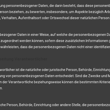
rbeitung personenbezogener Daten, die darin besteht, dass diese pers
 Person beziehen, zu bewerten, insbesondere, um Aspekte bezüglich Arbe
it, Verhalten, Aufenthaltsort oder Ortswechsel dieser natürlichen Perso
bezogener Daten in einer Weise, auf welche die personenbezogenen D
n zugeordnet werden können, sofern diese zusätzlichen Informatione
ährleisten, dass die personenbezogenen Daten nicht einer identifiziert
beitung Verantwortlicher
ortlicher ist die natürliche oder juristische Person, Behörde, Einrichtu
tung von personenbezogenen Daten entscheidet. Sind die Zwecke und Mi
nn der Verantwortliche beziehungsweise können die bestimmten Kriter
n.
stische Person, Behörde, Einrichtung oder andere Stelle, die personenb