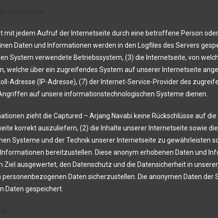
formationen
st mit jedem Aufruf der Internetseite durch eine betroffene Person ode
inen Daten und Informationen werden in den Logfiles des Servers gesp
n System verwendete Betriebssystem, (3) die Internetseite, von welch
en, welche über ein zugreifendes System auf unserer Internetseite ange
tokoll-Adresse (IP-Adresse), (7) der Internet-Service-Provider des zugr
 Angriffen auf unsere informationstechnologischen Systeme dienen.
ationen zieht die Captured – Arjang Navabi keine Rückschlüsse auf di
seite korrekt auszuliefern, (2) die Inhalte unserer Internetseite sowie d
hen Systeme und der Technik unserer Internetseite zu gewährleisten s
 Informationen bereitzustellen. Diese anonym erhobenen Daten und In
dem Ziel ausgewertet, den Datenschutz und die Datensicherheit in unser
n personenbezogenen Daten sicherzustellen. Die anonymen Daten der Se
 Daten gespeichert.
te