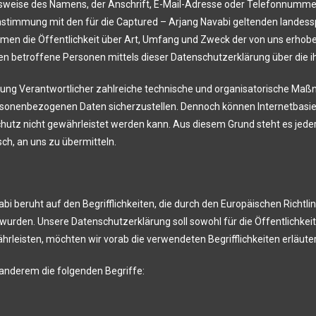
weise des Namens, der Anschrift, E-Mail-Adresse oder Telefonnummer e
nstimmung mit den für die Captured – Arjang Navabi geltenden landes
en die Öffentlichkeit über Art, Umfang und Zweck der von uns erhobe
 betroffene Personen mittels dieser Datenschutzerklärung über die i
eitung Verantwortlicher zahlreiche technische und organisatorische M
personenbezogenen Daten sicherzustellen. Dennoch können Internetbasi
chutz nicht gewährleistet werden kann. Aus diesem Grund steht es jed
sch, an uns zu übermitteln.
i beruht auf den Begrifflichkeiten, die durch den Europäischen Richtl
den. Unsere Datenschutzerklärung soll sowohl für die Öffentlichkeit
hrleisten, möchten wir vorab die verwendeten Begrifflichkeiten erläute
 anderem die folgenden Begriffe: