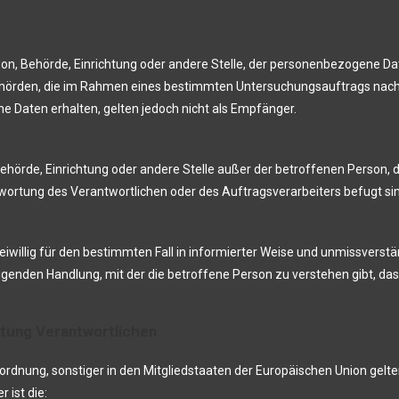
erson, Behörde, Einrichtung oder andere Stelle, der personenbezogene 
t. Behörden, die im Rahmen eines bestimmten Untersuchungsauftrags na
 Daten erhalten, gelten jedoch nicht als Empfänger.
on, Behörde, Einrichtung oder andere Stelle außer der betroffenen Perso
wortung des Verantwortlichen oder des Auftragsverarbeiters befugt si
freiwillig für den bestimmten Fall in informierter Weise und unmissver
igenden Handlung, mit der die betroffene Person zu verstehen gibt, das
itung Verantwortlichen
ordnung, sonstiger in den Mitgliedstaaten der Europäischen Union ge
ist die: