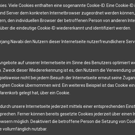
es. Viele Cookies enthalten eine sogenannte Cookie-ID. Eine Cookie-ID 
n und Server dem konkreten Internetbrowser zugeordnet werden können,
ern, den individuellen Browser der betroffenen Person von anderen Inte
ber die eindeutige Cookie-ID wiedererkannt und identifiziert werden.
jang Navabi den Nutzern dieser Internetseite nutzerfreundlichere Servi
Angebote auf unserer Internetseite im Sinne des Benutzers optimiert w
. Zweck dieser Wiedererkennung ist es, den Nutzern die Verwendung uns
spielsweise nicht bei jedem Besuch der Internetseite erneut seine Zugan
en Cookie übernommen wird. Ein weiteres Beispiel ist das Cookie ein
 Warenkorb gelegt hat, über ein Cookie.
durch unsere Internetseite jederzeit mittels einer entsprechenden Eins
prechen. Ferner können bereits gesetzte Cookies jederzeit über eine
browsern möglich. Deaktiviert die betroffene Person die Setzung von Coo
e vollumfänglich nutzbar.